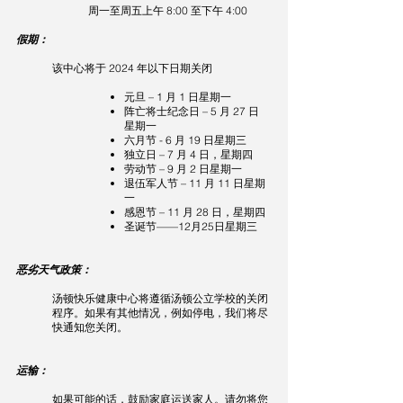
周一至周五上午 8:00 至下午 4:00
假期：
该中心将于 2024 年以下日期关闭
元旦 – 1 月 1 日星期一
阵亡将士纪念日 – 5 月 27 日
星期一
六月节 - 6 月 19 日星期三
独立日 – 7 月 4 日，星期四
劳动节 – 9 月 2 日星期一
退伍军人节 – 11 月 11 日星期
一
感恩节 – 11 月 28 日，星期四
圣诞节——12月25日星期三
恶劣天气政策：
汤顿快乐健康中心将遵循汤顿公立学校的关闭
程序。如果有其他情况，例如停电，我们将尽
快通知您关闭。
运输：
如果可能的话，鼓励家庭运送家人。请勿将您