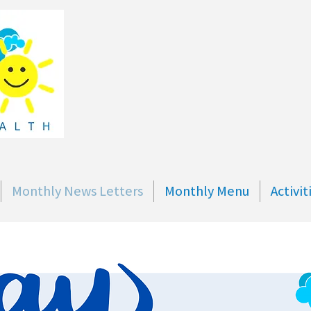
Monthly News Letters
Monthly Menu
Activi